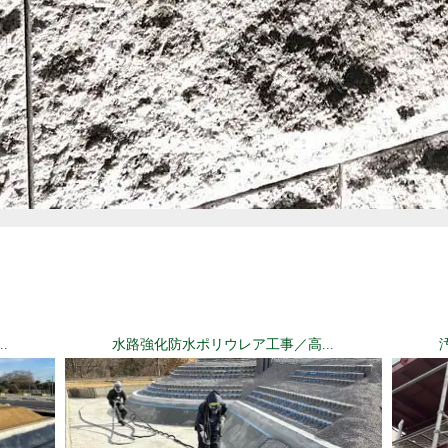
.
水路強化防水ポリウレア工事／高...