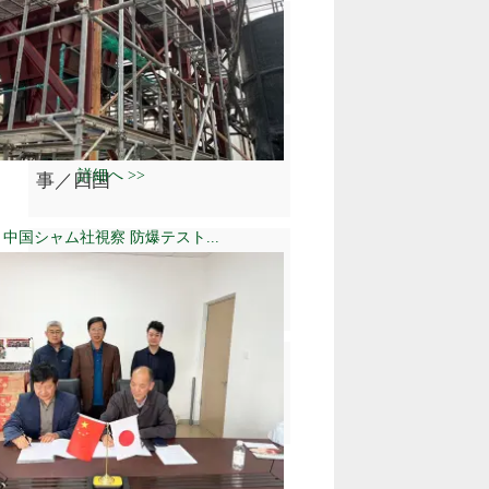
水路強化防水ポリウレア工事
／高松
汚水処理機ポリウレア補強工
詳細へ >>
事／四国
中国シャム社視察 防爆テスト...
冷蔵・冷凍倉庫ウレタン吹付
工事／青森県
ポリウレア強化防水工事／茨
城県水戸市
最近のコメント