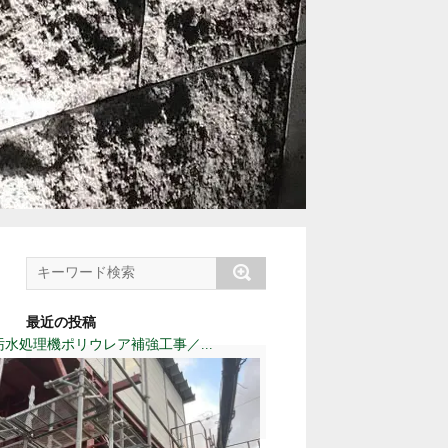
最近の投稿
汚水処理機ポリウレア補強工事／...
水路強化防水ポリウレア工事
／千葉県野田市