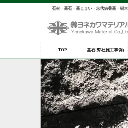
石材・墓石・墓じまい・永代供養墓・樹木
TOP
墓石(弊社施工事例)