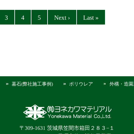
3
4
5
Next ›
Last »
墓石(弊社施工事例)
ポリウレア
外構・造園
〒309-1631 茨城県笠間市箱田２８３−１