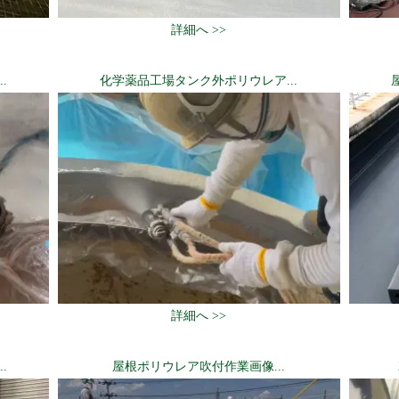
詳細へ >>
.
化学薬品工場タンク外ポリウレア...
詳細へ >>
.
屋根ポリウレア吹付作業画像...