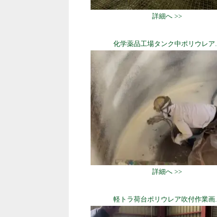
詳細へ >>
化学薬品工場タンク中ポリウレア..
詳細へ >>
軽トラ荷台ポリウレア吹付作業画..