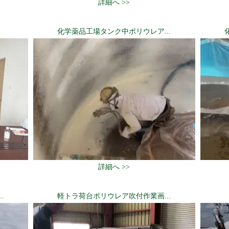
詳細へ >>
化学薬品工場タンク中ポリウレア...
詳細へ >>
.
軽トラ荷台ポリウレア吹付作業画...