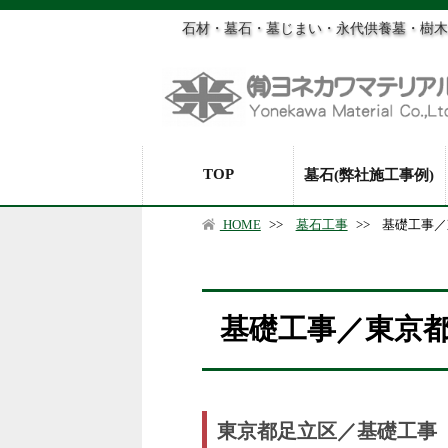
石材・墓石・墓じまい・永代供養墓・樹木
TOP
墓石(弊社施工事例)
HOME
>>
墓石工事
>>
基礎工事／
基礎工事／東京
東京都足立区／基礎工事