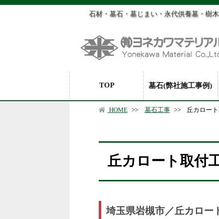
石材・墓石・墓じまい・永代供養墓・樹木
TOP
墓石(弊社施工事例)
HOME
>>
墓石工事
>>
丘カロート
丘カロート取付
埼玉県岩槻市／丘カロー