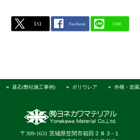
【X】
Facebook
LINE
墓石(弊社施工事例)
ポリウレア
外構・造園
〒309-1631 茨城県笠間市箱田２８３−１